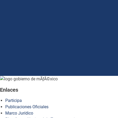
how to embed google map in website
Enlaces
Participa
Publicaciones Oficiales
Marco Jurídico