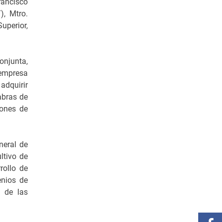
rancisco
, Mtro.
uperior,
onjunta,
 empresa
adquirir
abras de
iones de
neral de
ltivo de
rollo de
enios de
n de las