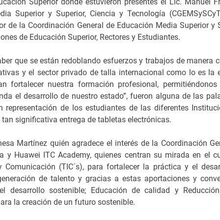
ducación Superior donde estuvieron presentes el Lic. Manuel F
a Superior y Superior, Ciencia y Tecnología (CGEMSySCyT)
r de la Coordinación General de Educación Media Superior y S
ones de Educación Superior, Rectores y Estudiantes.
saber que se están redoblando esfuerzos y trabajos de manera c
tivas y el sector privado de talla internacional como lo es la
n fortalecer nuestra formación profesional, permitiéndonos 
nda el desarrollo de nuestro estado”, fueron alguna de las pal
representación de los estudiantes de las diferentes Instituc
an significativa entrega de tabletas electrónicas.
sa Martínez quién agradece el interés de la Coordinación Ge
ía y Huawei ITC Academy, quienes centran su mirada en el cu
 Comunicación (TIC´s), para fortalecer la práctica y el desar
 generación de talento y gracias a estas aportaciones y conv
el desarrollo sostenible; Educación de calidad y Reducció
ra la creación de un futuro sostenible.