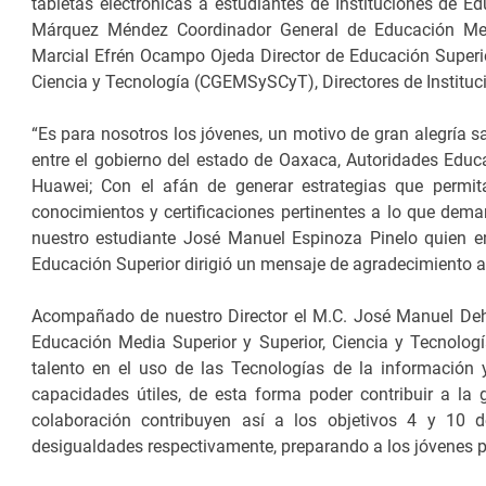
tabletas electrónicas a estudiantes de Instituciones de E
Márquez Méndez Coordinador General de Educación Medi
Marcial Efrén Ocampo Ojeda Director de Educación Superio
Ciencia y Tecnología (CGEMSySCyT), Directores de Instituci
“Es para nosotros los jóvenes, un motivo de gran alegría 
entre el gobierno del estado de Oaxaca, Autoridades Educa
Huawei; Con el afán de generar estrategias que permita
conocimientos y certificaciones pertinentes a lo que dema
nuestro estudiante José Manuel Espinoza Pinelo quien en 
Educación Superior dirigió un mensaje de agradecimiento a t
Acompañado de nuestro Director el M.C. José Manuel Dehe
Educación Media Superior y Superior, Ciencia y Tecnolog
talento en el uso de las Tecnologías de la información y
capacidades útiles, de esta forma poder contribuir a la
colaboración contribuyen así a los objetivos 4 y 10 d
desigualdades respectivamente, preparando a los jóvenes pa