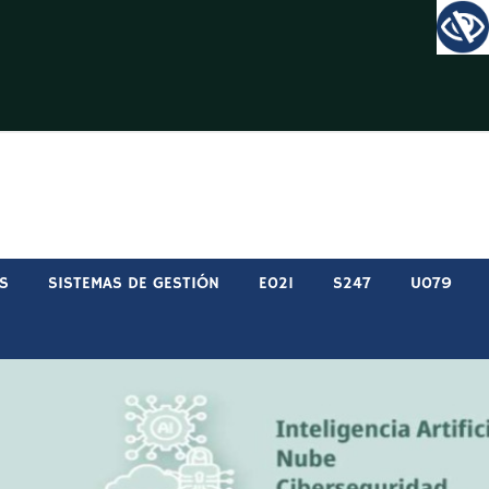
S
SISTEMAS DE GESTIÓN
E021
S247
U079