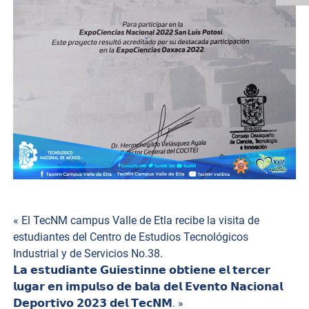
« El TecNM campus Valle de Etla recibe la visita de
estudiantes del Centro de Estudios Tecnológicos
Industrial y de Servicios No.38.
𝗟𝗮 𝗲𝘀𝘁𝘂𝗱𝗶𝗮𝗻𝘁𝗲 𝗚𝘂𝗶𝗲𝘀𝘁𝗶𝗻𝗻𝗲 𝗼𝗯𝘁𝗶𝗲𝗻𝗲 𝗲𝗹 𝘁𝗲𝗿𝗰𝗲𝗿
𝗹𝘂𝗴𝗮𝗿 𝗲𝗻 𝗶𝗺𝗽𝘂𝗹𝘀𝗼 𝗱𝗲 𝗯𝗮𝗹𝗮 𝗱𝗲𝗹 𝗘𝘃𝗲𝗻𝘁𝗼 𝗡𝗮𝗰𝗶𝗼𝗻𝗮𝗹
𝗗𝗲𝗽𝗼𝗿𝘁𝗶𝘃𝗼 𝟮𝟬𝟮𝟯 𝗱𝗲𝗹 𝗧𝗲𝗰𝗡𝗠. »