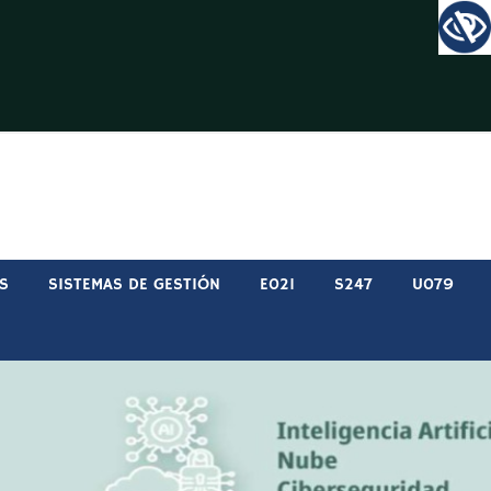
S
SISTEMAS DE GESTIÓN
E021
S247
U079