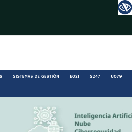
S
SISTEMAS DE GESTIÓN
E021
S247
U079