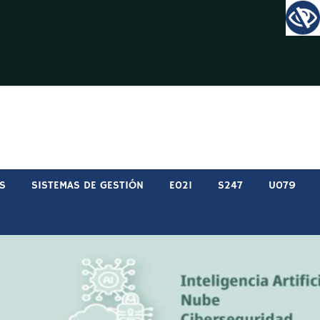
S
SISTEMAS DE GESTIÓN
E021
S247
U079