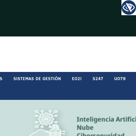
S
SISTEMAS DE GESTIÓN
E021
S247
U079