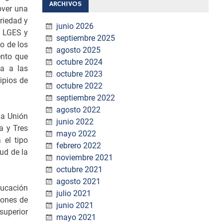
ARCHIVOS
over una
riedad y
junio 2026
a LGES y
septiembre 2025
o de los
agosto 2025
ento que
octubre 2024
da a las
octubre 2023
ipios de
octubre 2022
septiembre 2022
agosto 2022
la Unión
junio 2022
a y Tres
mayo 2022
 el tipo
febrero 2022
ud de la
noviembre 2021
octubre 2021
agosto 2021
ducación
julio 2021
iones de
junio 2021
superior
mayo 2021