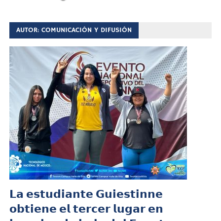
AUTOR:
COMUNICACIÓN Y DIFUSIÓN
𝗟𝗮 𝗲𝘀𝘁𝘂𝗱𝗶𝗮𝗻𝘁𝗲 𝗚𝘂𝗶𝗲𝘀𝘁𝗶𝗻𝗻𝗲
𝗼𝗯𝘁𝗶𝗲𝗻𝗲 𝗲𝗹 𝘁𝗲𝗿𝗰𝗲𝗿 𝗹𝘂𝗴𝗮𝗿 𝗲𝗻