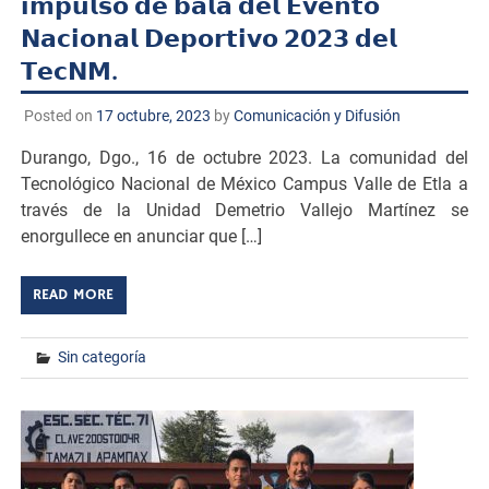
𝗶𝗺𝗽𝘂𝗹𝘀𝗼 𝗱𝗲 𝗯𝗮𝗹𝗮 𝗱𝗲𝗹 𝗘𝘃𝗲𝗻𝘁𝗼
𝗡𝗮𝗰𝗶𝗼𝗻𝗮𝗹 𝗗𝗲𝗽𝗼𝗿𝘁𝗶𝘃𝗼 𝟮𝟬𝟮𝟯 𝗱𝗲𝗹
𝗧𝗲𝗰𝗡𝗠.
Posted on
17 octubre, 2023
by
Comunicación y Difusión
Durango, Dgo., 16 de octubre 2023. La comunidad del
Tecnológico Nacional de México Campus Valle de Etla a
través de la Unidad Demetrio Vallejo Martínez se
enorgullece en anunciar que […]
READ MORE
Sin categoría