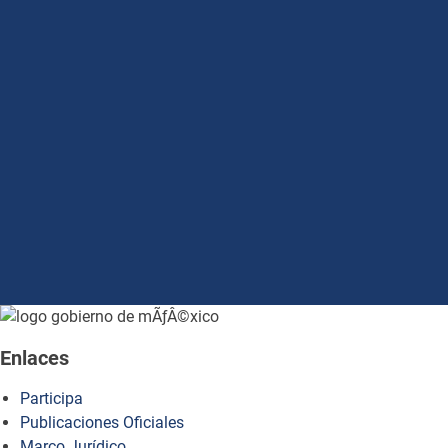
how to embed google map in website
Enlaces
Participa
Publicaciones Oficiales
Marco Jurídico